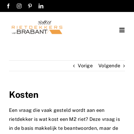
Ga
naar
inhoud
Togg
Navig
Home
Vorige
Volgende
Over ons
Diensten
Kosten
Werkwijze
Een vraag die vaak gesteld wordt aan een
Werkgebieden
rietdekker is wat kost een M2 riet? Deze vraag is
in de basis makkelijk te beantwoorden, maar de
Kosten