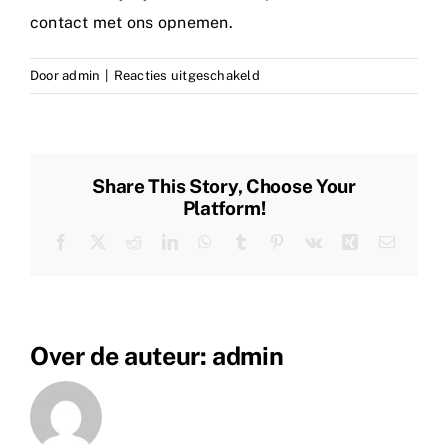
contact met ons opnemen.
voor
Door
admin
|
Reacties uitgeschakeld
Kosten
Share This Story, Choose Your
Platform!
Facebook
X
Reddit
LinkedIn
WhatsApp
Tumblr
Pinterest
Vk
Xing
E-
mail
Over de auteur:
admin