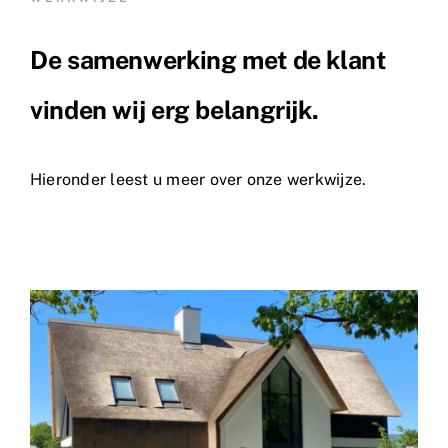
Referenties
De samenwerking met de klant
vinden wij erg belangrijk.
Informatie
Rietpraat
Hieronder leest u meer over onze werkwijze.
Contact
Vacature