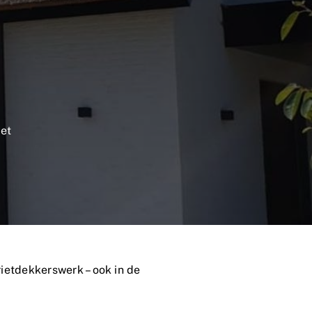
met
 rietdekkerswerk – ook in de