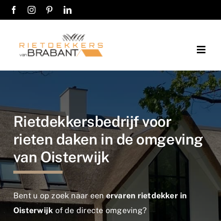
Ga
naar
inhoud
Togg
Navig
Home
Over ons
Rietdekkersbedrijf voor
rieten daken in de omgeving
Diensten
van Oisterwijk
Werkwijze
Werkgebieden
Bent u op zoek naar een
ervaren rietdekker in
Oisterwijk
of de directe omgeving?
Kosten