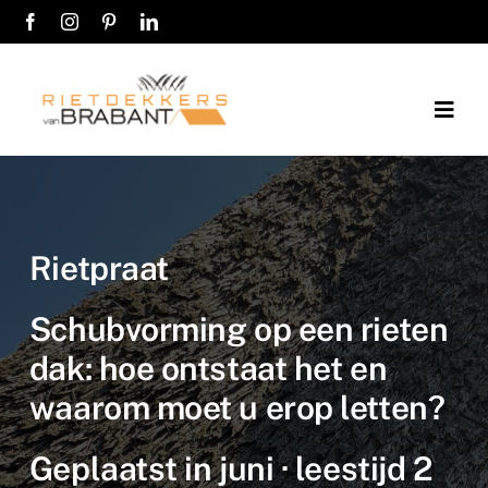
Ga
naar
inhoud
Togg
Navig
Home
Over ons
Rietpraat
Diensten
Schubvorming op een rieten
dak: hoe ontstaat het en
Werkwijze
waarom moet u erop letten?
Werkgebieden
Geplaatst in juni · leestijd 2
Kosten