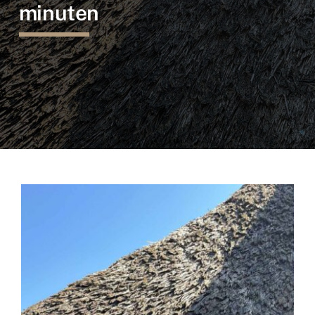
minuten
Referenties
Informatie
Rietpraat
Contact
Vacature