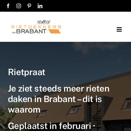
Ga
naar
inhoud
Togg
Navig
Home
Over ons
Rietpraat
Diensten
Je ziet steeds meer rieten
daken in Brabant – dit is
Werkwijze
waarom
Werkgebieden
Geplaatst in februari ·
Kosten