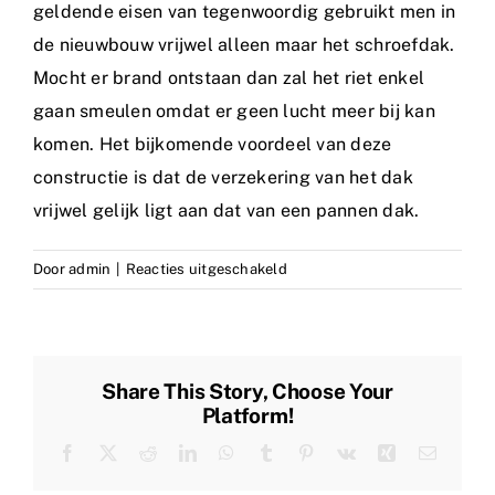
geldende eisen van tegenwoordig gebruikt men in
de nieuwbouw vrijwel alleen maar het schroefdak.
Referenties
Mocht er brand ontstaan dan zal het riet enkel
gaan smeulen omdat er geen lucht meer bij kan
Informatie
komen. Het bijkomende voordeel van deze
constructie is dat de verzekering van het dak
Rietpraat
vrijwel gelijk ligt aan dat van een pannen dak.
Contact
voor
Door
admin
|
Reacties uitgeschakeld
Gesloten
Vacature
constructie
Share This Story, Choose Your
Platform!
Facebook
X
Reddit
LinkedIn
WhatsApp
Tumblr
Pinterest
Vk
Xing
E-
mail