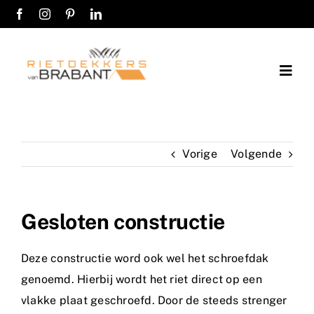
Ga
naar
inhoud
Togg
Navig
Home
Vorige
Volgende
Over ons
Diensten
Gesloten constructie
Werkwijze
Deze constructie word ook wel het schroefdak
Werkgebieden
genoemd. Hierbij wordt het riet direct op een
vlakke plaat geschroefd. Door de steeds strenger
Kosten