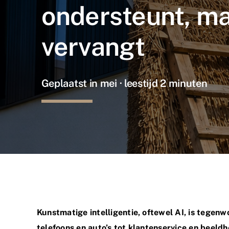
ondersteunt, ma
vervangt
Geplaatst in mei · leestijd 2 minuten
Kunstmatige intelligentie, oftewel AI, is tegenw
telefoons en auto’s tot klantenservice en beeld