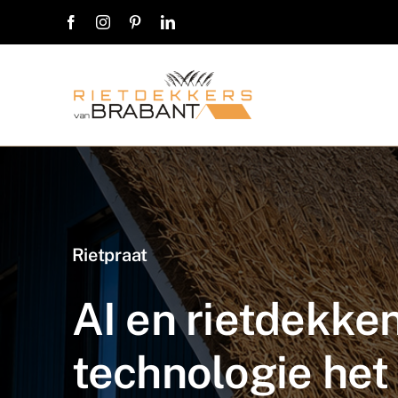
Ga
naar
inhoud
Rietpraat
AI en rietdekke
technologie he