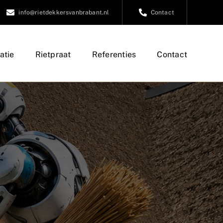
info@rietdekkersvanbrabant.nl
Contact
atie
Rietpraat
Referenties
Contact